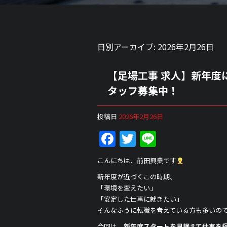
日別アーカイブ:
2026年2月26日
【足場工事 求人】新年度
タッフ募集中！
投稿日
2026年2月26日
F
T
Li
a
w
n
こんにちは、前田興業です
c
itt
e
新年度が近づくこの時期、
e
er
「環境を変えたい」
b
「安定した仕事に就きたい」
そんなふうに転職を考えている方も多いの
o
今回は、
新年度スタートを見据えて仕事を