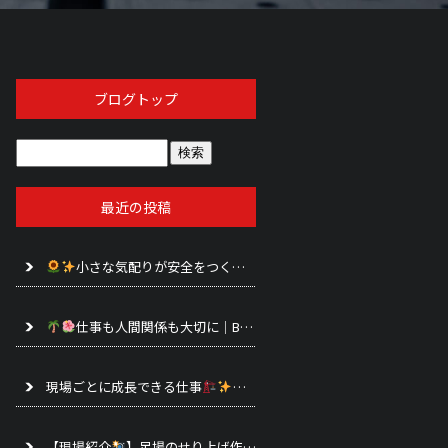
ブログトップ
最近の投稿
小さな気配りが安全をつくる｜前田興業の足場工事スタッフ募集（大阪府大阪市）
仕事も人間関係も大切に｜BBQを開催しました
前田興業（大
現場ごとに成長できる仕事
前田興業で身につく足場工事の技術
【現場紹介
】足場のせり上げ作業を行いました
｜前田興業（大